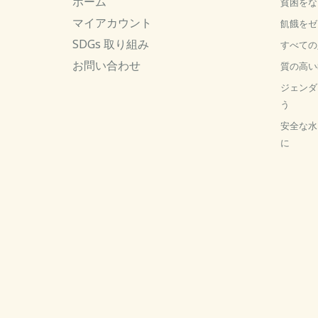
ホーム
貧困をな
マイアカウント
飢餓をゼ
SDGs 取り組み
すべての
お問い合わせ
質の高い
ジェンダ
う
安全な水
に