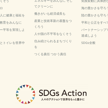
エネルギーをみんなに そし
くそう
気候変動に具体的
てクリーンに
ロ
海の豊かさを守ろ
働きがいも経済成長も
人に健康と福祉を
陸の豊かさも守ろ
産業と技術革新の基盤をつ
教育をみんなに
平和と公正をすべ
くろう
ー平等を実現しよ
パートナーシップ
人や国の不平等をなくそう
達成しよう
住み続けられるまちづくり
とトイレを世界中
SDGs全般
を
つくる責任 つかう責任