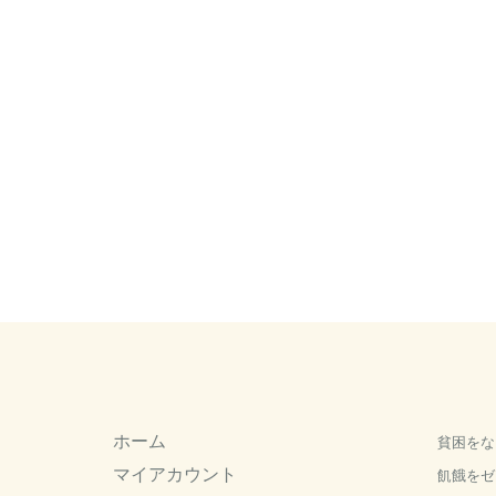
ホーム
貧困をな
マイアカウント
飢餓をゼ