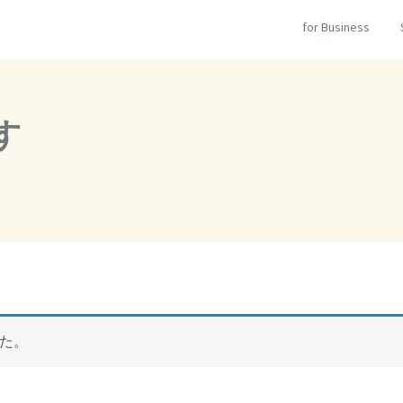
for Business
す
た。