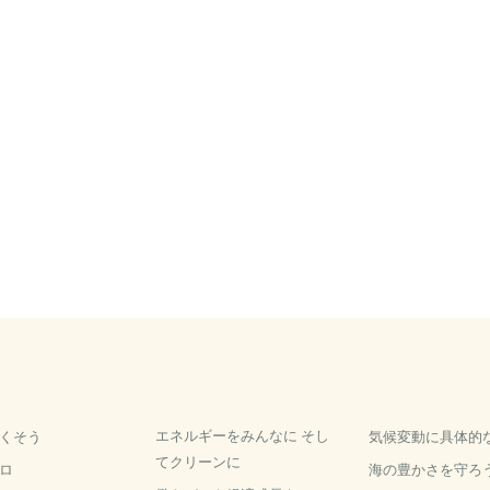
エネルギーをみんなに そし
くそう
気候変動に具体的
てクリーンに
ロ
海の豊かさを守ろ