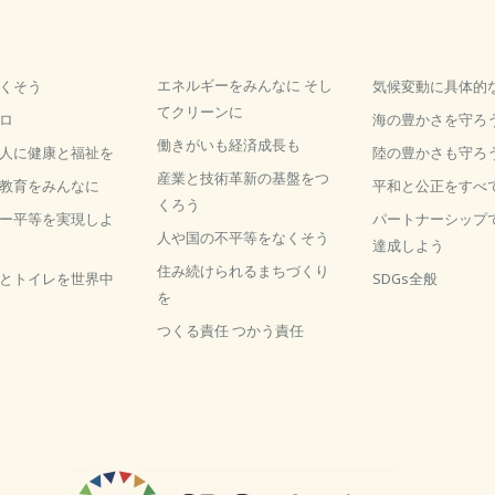
エネルギーをみんなに そし
くそう
気候変動に具体的
てクリーンに
ロ
海の豊かさを守ろ
働きがいも経済成長も
人に健康と福祉を
陸の豊かさも守ろ
産業と技術革新の基盤をつ
教育をみんなに
平和と公正をすべ
くろう
ー平等を実現しよ
パートナーシップ
人や国の不平等をなくそう
達成しよう
住み続けられるまちづくり
とトイレを世界中
SDGs全般
を
つくる責任 つかう責任