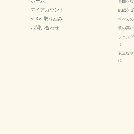
ホーム
貧困をな
マイアカウント
飢餓をゼ
SDGs 取り組み
すべての
お問い合わせ
質の高い
ジェンダ
う
安全な水
に