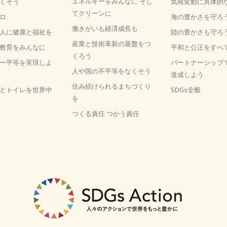
エネルギーをみんなに そし
くそう
気候変動に具体的
てクリーンに
ロ
海の豊かさを守ろ
働きがいも経済成長も
人に健康と福祉を
陸の豊かさも守ろ
産業と技術革新の基盤をつ
教育をみんなに
平和と公正をすべ
くろう
ー平等を実現しよ
パートナーシップ
人や国の不平等をなくそう
達成しよう
住み続けられるまちづくり
とトイレを世界中
SDGs全般
を
つくる責任 つかう責任