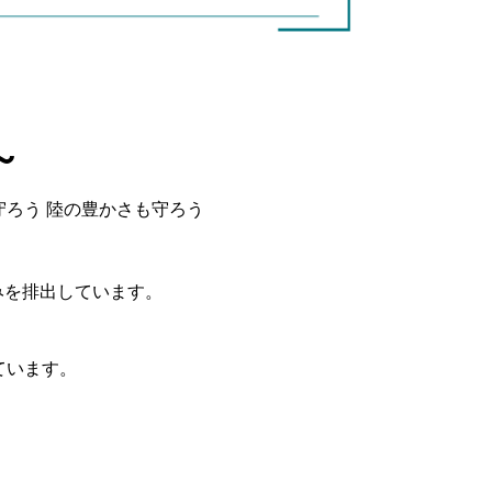
～
守ろう
陸の豊かさも守ろう
ごみを排出しています。
ています。