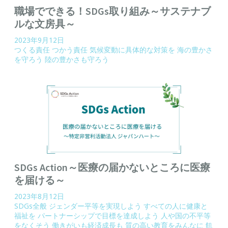
職場でできる！SDGs取り組み～サステナブ
ルな文房具～
2023年9月12日
つくる責任 つかう責任
気候変動に具体的な対策を
海の豊かさ
を守ろう
陸の豊かさも守ろう
SDGs Action～医療の届かないところに医療
を届ける～
2023年8月12日
SDGs全般
ジェンダー平等を実現しよう
すべての人に健康と
福祉を
パートナーシップで目標を達成しよう
人や国の不平等
をなくそう
働きがいも経済成長も
質の高い教育をみんなに
飢